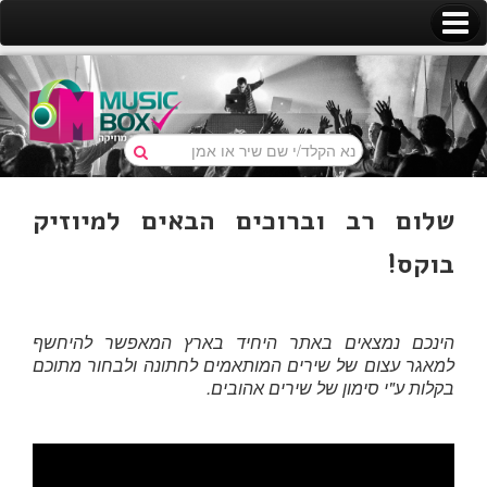
מיוזיק בוקס
התחברות/התנתקות
האירוע שלנו
השימוש באתר
מוזיקה לבחירה
הפלייליסט שלנו
שאלות ותשובות
מוזיקת רקע
צרו קשר
ריקודים
שלום רב וברוכים הבאים למיוזיק
כניסה לחופה
יציאה מהחופה
בוקס!
סלואו
הינכם נמצאים באתר היחיד בארץ המאפשר להיחשף
למאגר עצום של שירים המותאמים לחתונה ולבחור מתוכם
בקלות ע"י סימון של שירים אהובים.